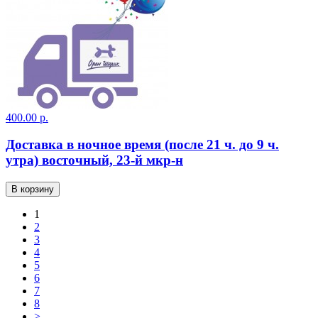
400.00 р.
Доставка в ночное время (после 21 ч. до 9 ч.
утра) восточный, 23-й мкр-н
В корзину
1
2
3
4
5
6
7
8
>