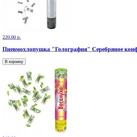
220.00 р.
Пневмохлопушка "Голография" Серебряное конф
В корзину