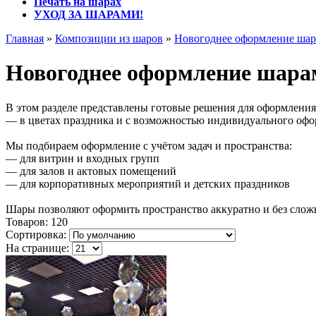
Печать на шарах
УХОД ЗА ШАРАМИ!
Главная
»
Композиции из шаров
»
Новогоднее оформление ша
Новогоднее оформление шара
В этом разделе представлены готовые решения для оформления
— в цветах праздника и с возможностью индивидуального офо
Мы подбираем оформление с учётом задач и пространства:
— для витрин и входных групп
— для залов и актовых помещений
— для корпоративных мероприятий и детских праздников
Шары позволяют оформить пространство аккуратно и без сложн
Товаров:
120
Сортировка:
На странице: