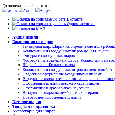
До окончания рабочего дня
Акция недели
Композиции из шаров
Гендерный шар. Шарик на определение пола ребёнк
Композиции из воздушных шаров до 1500 рублей
Фигуры из воздушных шаров
Фотозоны из воздушных шаров, Композиции из во
Шары Баблс и Большие шары
Композиции из воздушных шаров на день влюблённ
Свадебное оформление воздушными шарами
Воздушные шары, композиции из шаров на выписку
Оформление шарами детского сада и школы
Оформление шарами магазина, офиса
Воздушные шары на дембель и 23 февраля
Новогоднее оформление шарами
Каталог шаров
Товары для праздника
Аксессуары для шаров