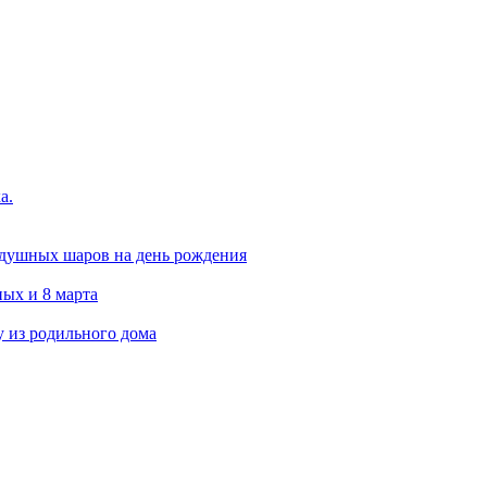
а.
здушных шаров на день рождения
ых и 8 марта
 из родильного дома