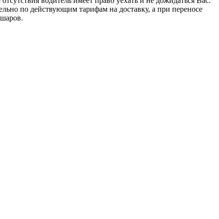
отсутствия водитель имеет право уехать и не дожидаться Вас.
тельно по действующим тарифам на доставку, а при переносе
 шаров.