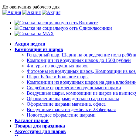
До окончания рабочего дня
Акция недели
Композиции из шаров
Гендерный шар. Шарик на определение пола ребёнк
Композиции из воздушных шаров до 1500 рублей
Фигуры из воздушных шаров
Фотозоны из воздушных шаров, Композиции из во
Шары Баблс и Большие шары
Композиции из воздушных шаров на день влюблённ
Свадебное оформление воздушными шарами
Воздушные шары, композиции из шаров на выписку
Оформление шарами детского сада и школы
Оформление шарами магазина, офиса
Воздушные шары на дембель и 23 февраля
Новогоднее оформление шарами
Каталог шаров
Товары для праздника
Аксессуары для шаров