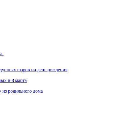
а.
здушных шаров на день рождения
ых и 8 марта
 из родильного дома