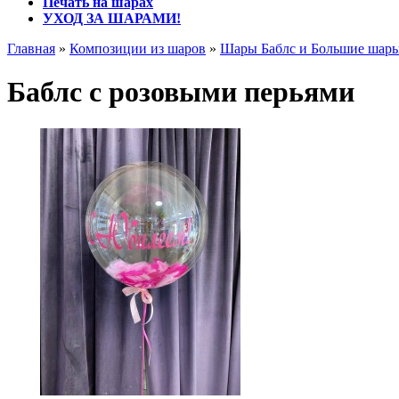
Печать на шарах
УХОД ЗА ШАРАМИ!
Главная
»
Композиции из шаров
»
Шары Баблс и Большие шар
Баблс с розовыми перьями