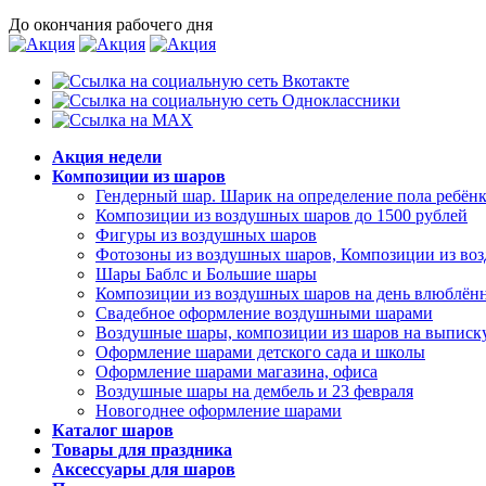
До окончания рабочего дня
Акция недели
Композиции из шаров
Гендерный шар. Шарик на определение пола ребёнк
Композиции из воздушных шаров до 1500 рублей
Фигуры из воздушных шаров
Фотозоны из воздушных шаров, Композиции из во
Шары Баблс и Большие шары
Композиции из воздушных шаров на день влюблённ
Свадебное оформление воздушными шарами
Воздушные шары, композиции из шаров на выписку
Оформление шарами детского сада и школы
Оформление шарами магазина, офиса
Воздушные шары на дембель и 23 февраля
Новогоднее оформление шарами
Каталог шаров
Товары для праздника
Аксессуары для шаров