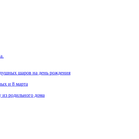
а.
здушных шаров на день рождения
ых и 8 марта
 из родильного дома