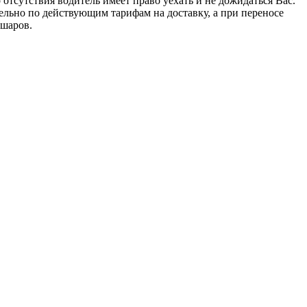
отсутствия водитель имеет право уехать и не дожидаться Вас.
тельно по действующим тарифам на доставку, а при переносе
 шаров.