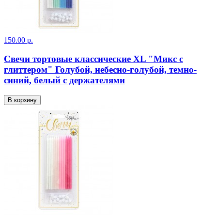
150.00 р.
Свечи тортовые классические XL "Микс с
глиттером" Голубой, небесно-голубой, темно-
синий, белый с держателями
В корзину