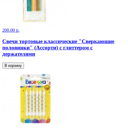
200.00 р.
Свечи тортовые классические "Сверкающие
половинки" (Ассорти) с глиттером с
держателями
В корзину