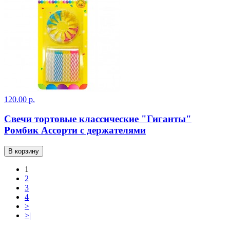
120.00 р.
Свечи тортовые классические "Гиганты"
Ромбик Ассорти с держателями
В корзину
1
2
3
4
>
>|