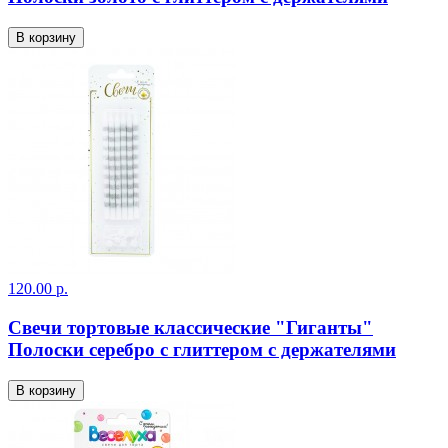
В корзину
120.00 р.
Свечи тортовые классические "Гиганты"
Полоски серебро с глиттером с держателями
В корзину